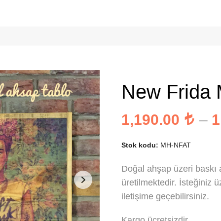
New Frida 
1,190.00
–
1
Stok kodu:
MH-NFAT
Doğal ahşap üzeri baskı ah
üretilmektedir. İsteğiniz ü
iletişime geçebilirsiniz.
Kargo ücretsizdir.