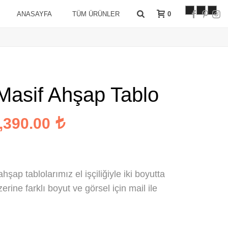
0
ANASAYFA
TÜM ÜRÜNLER
Masif Ahşap Tablo
Fiyat
,390.00
aralığı:
1,190.00
-
şap tablolarımız el işçiliğiyle iki boyutta
zerine farklı boyut ve görsel için mail ile
1,390.00