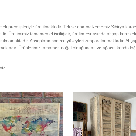
mek prensipleriyle üretilmektedir. Tek ve ana malzememiz Sibirya kara
ir. Üretimimiz tamamen el işçiliğidir, üretim esnasında ahşap kerestele
ılmamaktadır. Ahşapların sadece yüzeyleri zımparalanmaktadır. Ahşap k
maktadır. Ürünlerimiz tamamen doğal olduğundan ve ağacın kendi doğas
.
niz.