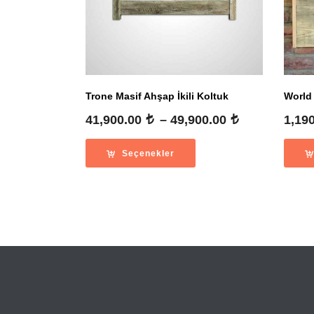
Trone Masif Ahşap İkili Koltuk
World
Fiyat
41,900.00
–
49,900.00
1,19
aralığı:
41,900.00
Seçenekler
-
49,900.00