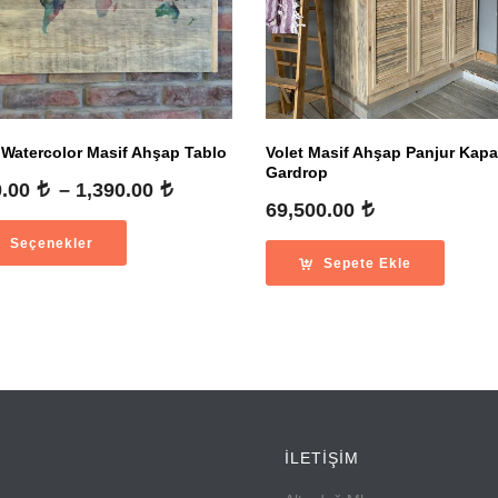
 Watercolor Masif Ahşap Tablo
Volet Masif Ahşap Panjur Kap
Gardrop
Fiyat
0.00
–
1,390.00
69,500.00
aralığı:
1,190.00
Seçenekler
-
Sepete Ekle
1,390.00
İLETİŞİM