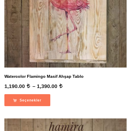
Watercolor Flamingo Masif Ahşap Tablo
Fiyat
1,190.00
–
1,390.00
aralığı:
1,190.00
Seçenekler
-
1,390.00