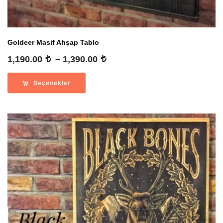
Goldeer Masif Ahşap Tablo
Fiyat
1,190.00
–
1,390.00
aralığı:
1,190.00
Seçenekler
-
1,390.00