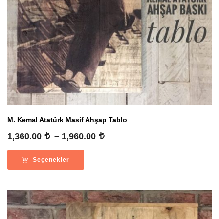
M. Kemal Atatürk Masif Ahşap Tablo
Fiyat
1,360.00
–
1,960.00
aralığı:
1,360.00
Seçenekler
-
1,960.00