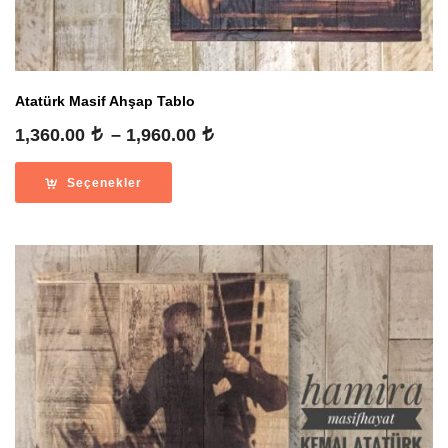
Atatürk Masif Ahşap Tablo
Fiyat
1,360.00
–
1,960.00
aralığı:
1,360.00
Seçenekler
-
1,960.00