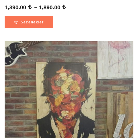
Fiyat
1,390.00
–
1,890.00
aralığı:
1,390.00
Seçenekler
-
1,890.00