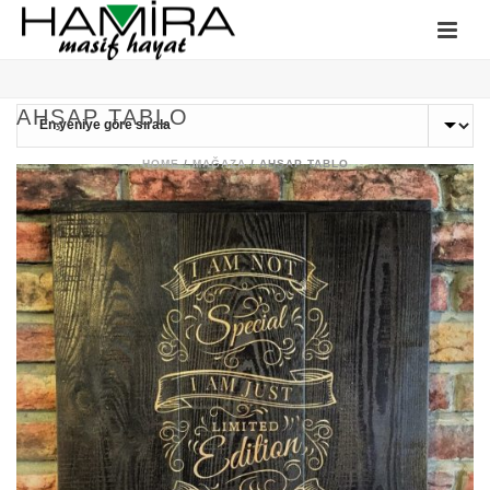
AHŞAP TABLO
HOME
/
MAĞAZA
/
AHŞAP TABLO