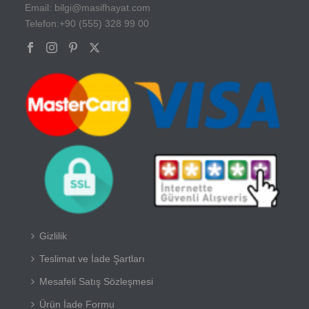
Email: bilgi@masifhayat.com
Telefon:+90 (555) 328 99 00
Gizlilik
Teslimat ve İade Şartları
Mesafeli Satış Sözleşmesi
Ürün İade Formu