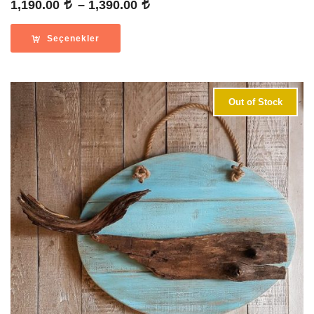
Fiyat
1,190.00
–
1,390.00
aralığı:
1,190.00
Seçenekler
-
1,390.00
Out of Stock