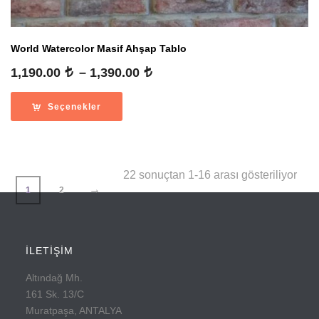
World Watercolor Masif Ahşap Tablo
Fiyat
1,190.00
–
1,390.00
aralığı:
1,190.00
Seçenekler
-
1,390.00
En
22 sonuçtan 1-16 arası gösteriliyor
→
1
2
yeni
göre
İLETİŞİM
sıra
Altındağ Mh.
161 Sk. 13/C
Muratpaşa, ANTALYA