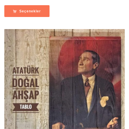
aralığı:
3,900.00
Seçenekler
-
4,900.00