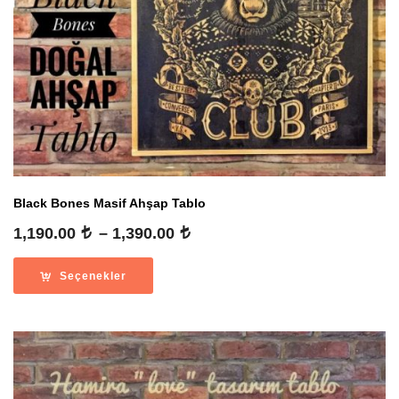
Black Bones Masif Ahşap Tablo
Fiyat
1,190.00
–
1,390.00
aralığı:
1,190.00
Seçenekler
-
1,390.00