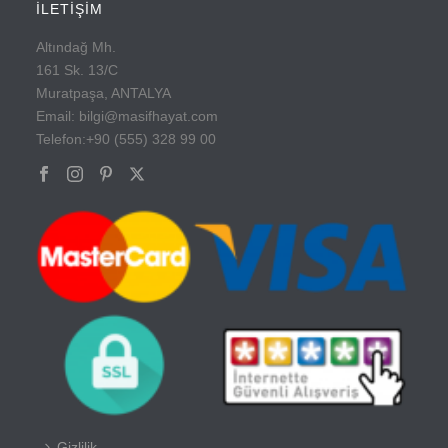
İLETİŞİM
Altındağ Mh.
161 Sk. 13/C
Muratpaşa, ANTALYA
Email: bilgi@masifhayat.com
Telefon:+90 (555) 328 99 00
Gizlilik