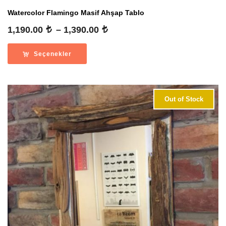
Watercolor Flamingo Masif Ahşap Tablo
Fiyat
1,190.00
–
1,390.00
aralığı:
1,190.00
Seçenekler
-
1,390.00
Out of Stock