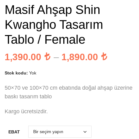
Masif Ahşap Shin
Kwangho Tasarım
Tablo / Female
Fiyat
1,390.00
–
1,890.00
aralığı:
Stok kodu:
Yok
1,390.
-
50×70 ve 100×70 cm ebatında doğal ahşap üzerine
baskı tasarım tablo
1,890.
Kargo ücretsizdir.
EBAT