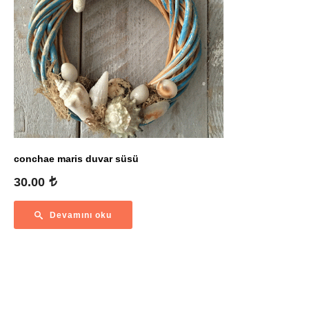
conchae maris duvar süsü
30.00
Devamını oku