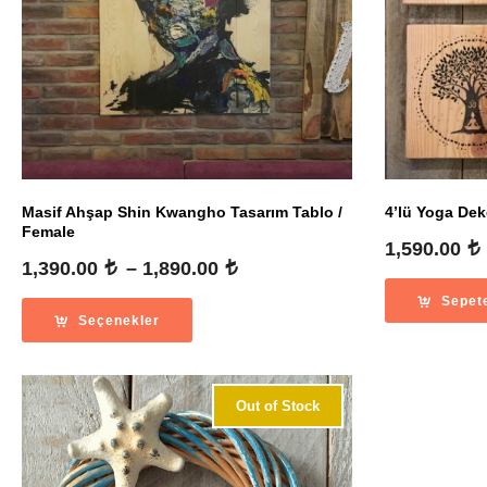
Masif Ahşap Shin Kwangho Tasarım Tablo /
4’lü Yoga Deko
Female
1,590.00
Fiyat
1,390.00
–
1,890.00
aralığı:
Sepet
1,390.00
Seçenekler
-
1,890.00
Out of Stock