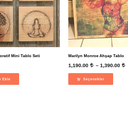
ratif Mini Tablo Seti
Marilyn Monroe Ahşap Tablo
1,190.00
–
1,390.00
a
e Ekle
Seçenekler
-