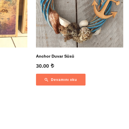
Anchor Duvar Süsü
Fiyat
30.00
ralığı:
1,190.00
Devamını oku
1,390.00