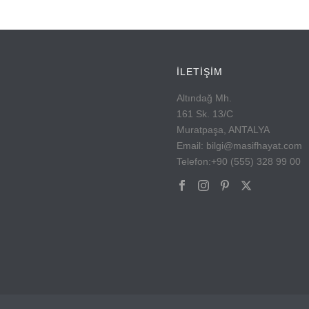
İLETİŞİM
Altındağ Mh.
161 Sk. 13/C
Muratpaşa, ANTALYA
Email: bilgi@masifhayat.com
Telefon:+90 (555) 328 99 00