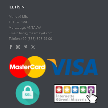
İLETİŞİM
Altındağ Mh.
161 Sk. 13/C
Muratpaşa, ANTALYA
Email: bilgi@masifhayat.com
Telefon:+90 (555) 328 99 00