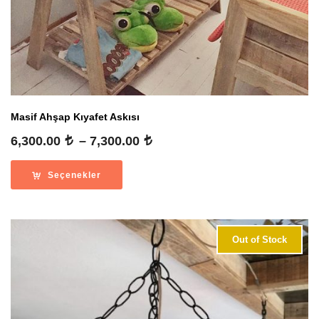
Masif Ahşap Kıyafet Askısı
Fiyat
6,300.00
–
7,300.00
aralığı:
6,300.00
Seçenekler
-
7,300.00
Out of Stock