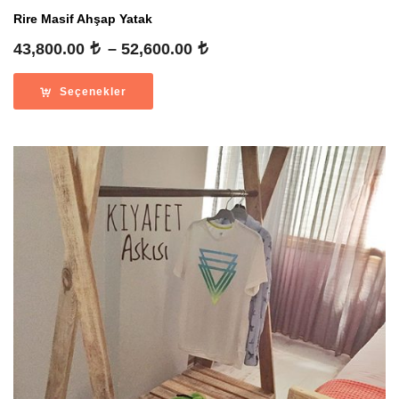
Rire Masif Ahşap Yatak
Fiyat
43,800.00
–
52,600.00
aralığı:
43,800.00
Seçenekler
-
52,600.00