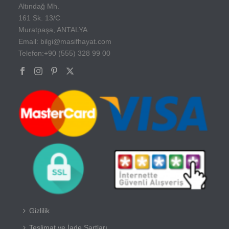
Altındağ Mh.
161 Sk. 13/C
Muratpaşa, ANTALYA
Email: bilgi@masifhayat.com
Telefon:+90 (555) 328 99 00
Gizlilik
Teslimat ve İade Şartları