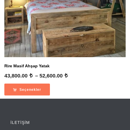
Rire Masif Ahşap Yatak
Fiyat
43,800.00
–
52,600.00
aralığı:
43,800.00
Seçenekler
-
52,600.00
İLETİŞİM