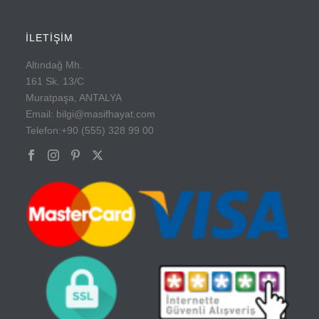
İLETİŞİM
Altındağ Mh.
161 Sk. 13/C
Muratpaşa, ANTALYA
Email: bilgi@masifhayat.com
Telefon:+90 (555) 328 99 00