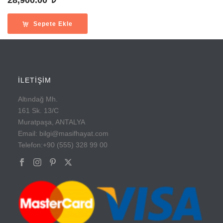
28,900.00
Sepete Ekle
İLETİŞİM
Altındağ Mh.
161 Sk. 13/C
Muratpaşa, ANTALYA
Email: bilgi@masifhayat.com
Telefon:+90 (555) 328 99 00