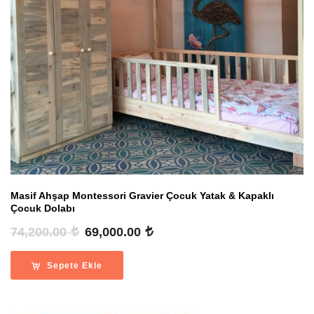
Masif Ahşap Montessori Gravier Çocuk Yatak & Kapaklı
Çocuk Dolabı
Orijinal
Şu
74,200.00
69,000.00
fiyat:
andaki
74,200.00 .
fiyat:
Sepete Ekle
69,000.00 .