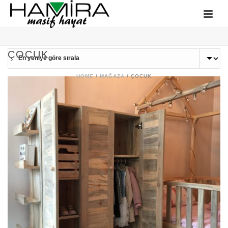
ÇOCUK
HOME
/
MAĞAZA
/
ÇOCUK