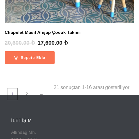
Chapelet Masif Ahşap Çocuk Takımı
Orijinal
Şu
20,600.00
17,600.00
fiyat:
andaki
20,600.00 .
fiyat:
Sepete Ekle
17,600.00 .
En
21 sonuçtan 1-16 arası gösteriliyor
→
1
2
yeni
göre
İLETİŞİM
sıra
Altındağ Mh.