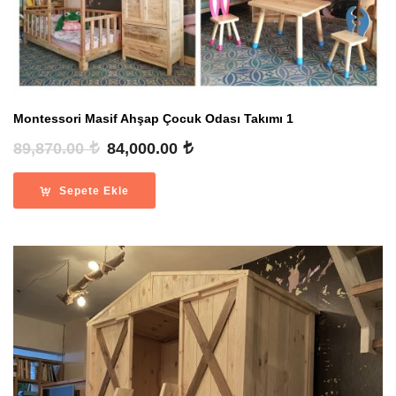
Montessori Masif Ahşap Çocuk Odası Takımı 1
Orijinal
Şu
89,870.00
84,000.00
fiyat:
andaki
89,870.00 .
fiyat:
Sepete Ekle
84,000.00 .