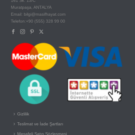
161 Sk. 13/C
Muratpaşa, ANTALYA
Email: bilgi@masifhayat.com
Telefon:+90 (555) 328 99 00
Gizlilik
Teslimat ve İade Şartları
Mesafeli Satış Sözleşmesi