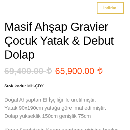
İndirim!
Masif Ahşap Gravier
Çocuk Yatak & Debut
Dolap
Orijinal
Şu
69,400.00
65,900.00
fiyat:
andaki
Stok kodu:
MH-ÇDY
69,400.00 .
fiyat:
65,900
Doğal Ahşaptan El İşçiliği ile üretilmiştir.
Yatak 90x190cm yatağa göre imal edilmiştir.
Dolap yükseklik 150cm genişlik 75cm