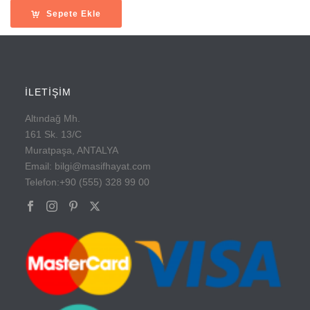
Sepete Ekle
İLETİŞİM
Altındağ Mh.
161 Sk. 13/C
Muratpaşa, ANTALYA
Email: bilgi@masifhayat.com
Telefon:+90 (555) 328 99 00