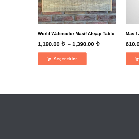
World Watercolor Masif Ahşap Tablo
Masif
Fiyat
1,190.00
–
1,390.00
610.
aralığı:
1,190.00
Seçenekler
-
1,390.00