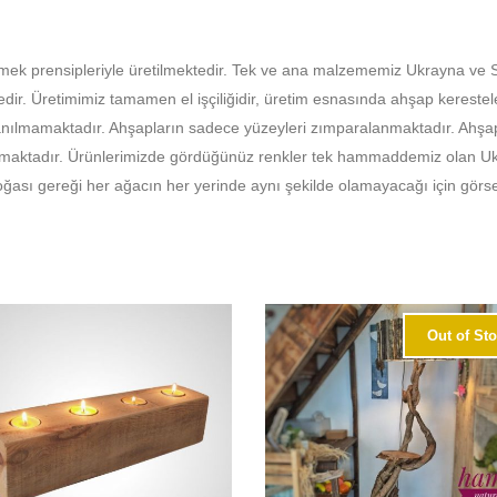
mek prensipleriyle üretilmektedir. Tek ve ana malzememiz Ukrayna ve S
ir. Üretimimiz tamamen el işçiliğidir, üretim esnasında ahşap kerestele
ılmamaktadır. Ahşapların sadece yüzeyleri zımparalanmaktadır. Ahşap k
maktadır. Ürünlerimizde gördüğünüz renkler tek hammaddemiz olan Ukra
ğası gereği her ağacın her yerinde aynı şekilde olamayacağı için görsel
Out of St