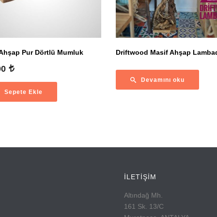
 Ahşap Pur Dörtlü Mumluk
Driftwood Masif Ahşap Lamba
00
Devamını oku
Sepete Ekle
İLETİŞİM
Altındağ Mh.
161 Sk. 13/C