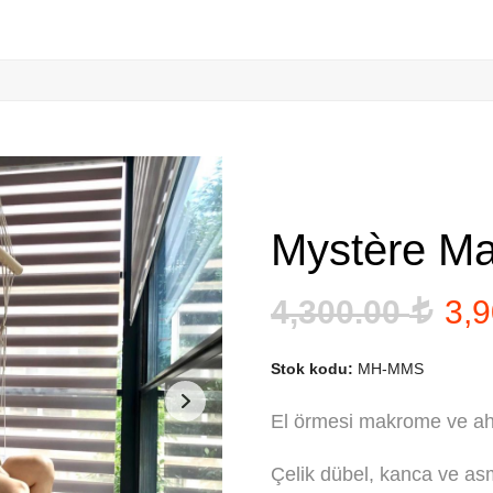
Mystère Ma
Ori
4,300.00
3,
fiya
Stok kodu:
MH-MMS
4,3
El örmesi makrome ve ah
Çelik dübel, kanca ve asma