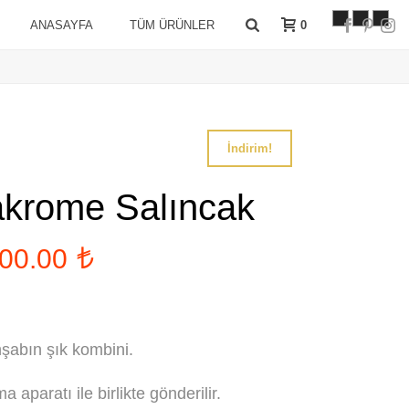
0
ANASAYFA
TÜM ÜRÜNLER
İndirim!
krome Salıncak
jinal
Şu
900.00
t:
andaki
00.00 .
fiyat:
3,900.00 .
şabın şık kombini.
 aparatı ile birlikte gönderilir.