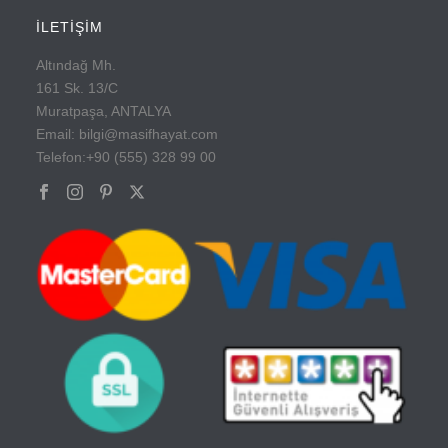
İLETİŞİM
Altındağ Mh.
161 Sk. 13/C
Muratpaşa, ANTALYA
Email: bilgi@masifhayat.com
Telefon:+90 (555) 328 99 00