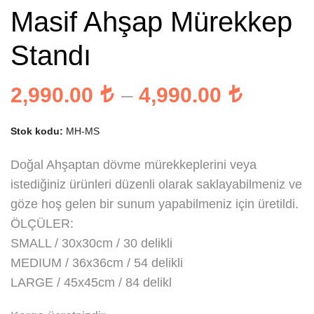
Masif Ahşap Mürekkep
Standı
Fiyat
2,990.00
–
4,990.00
aralığı:
Stok kodu:
MH-MS
2,990.
-
Doğal Ahşaptan dövme mürekkeplerini veya
istediğiniz ürünleri düzenli olarak saklayabilmeniz ve
4,990.
göze hoş gelen bir sunum yapabilmeniz için üretildi.
ÖLÇÜLER:
SMALL / 30x30cm / 30 delikli
MEDIUM / 36x36cm / 54 delikli
LARGE / 45x45cm / 84 delikl