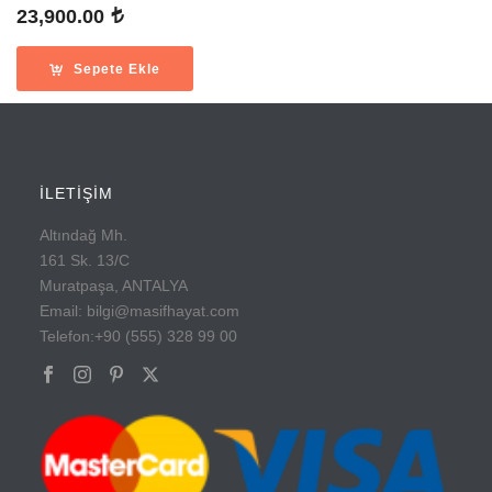
23,900.00
Sepete Ekle
İLETİŞİM
Altındağ Mh.
161 Sk. 13/C
Muratpaşa, ANTALYA
Email: bilgi@masifhayat.com
Telefon:+90 (555) 328 99 00