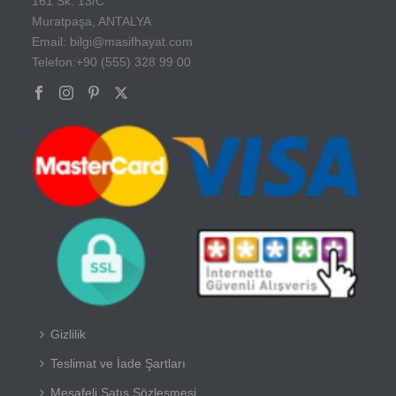
161 Sk. 13/C
Muratpaşa, ANTALYA
Email: bilgi@masifhayat.com
Telefon:+90 (555) 328 99 00
Gizlilik
Teslimat ve İade Şartları
Mesafeli Satış Sözleşmesi