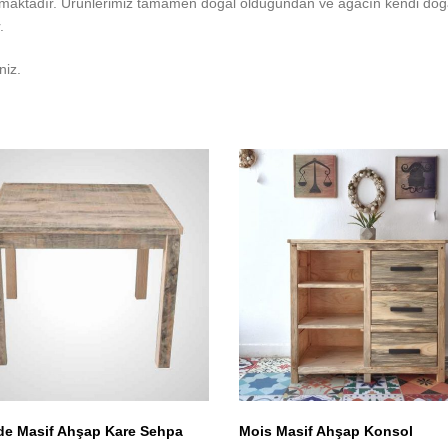
maktadır. Ürünlerimiz tamamen doğal olduğundan ve ağacın kendi doğas
.
niz.
e Masif Ahşap Kare Sehpa
Mois Masif Ahşap Konsol