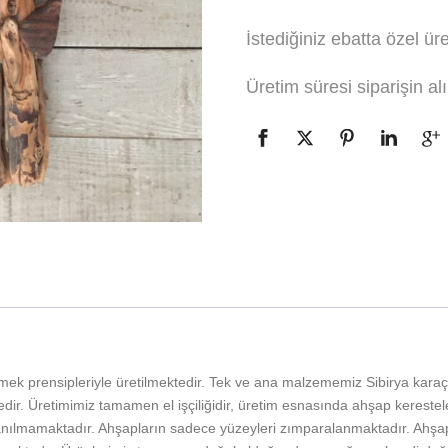
İstediğiniz ebatta özel üre
Üretim süresi siparişin a
mek prensipleriyle üretilmektedir. Tek ve ana malzememiz Sibirya kara
ir. Üretimimiz tamamen el işçiliğidir, üretim esnasında ahşap kerestele
ılmamaktadır. Ahşapların sadece yüzeyleri zımparalanmaktadır. Ahşap k