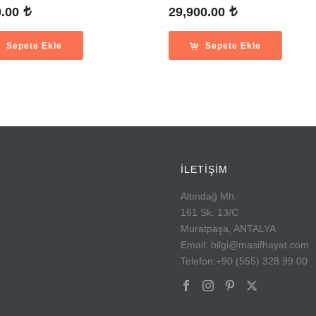
0.00
29,900.00
Sepete Ekle
Sepete Ekle
İLETİŞİM
Altındağ Mh.
161 Sk. 13/C
Muratpaşa, ANTALYA
Email: bilgi@masifhayat.com
Telefon:+90 (555) 328 99 00