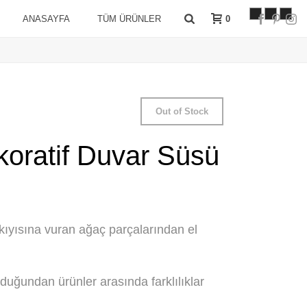
0
ANASAYFA
TÜM ÜRÜNLER
Out of Stock
koratif Duvar Süsü
z kıyısına vuran ağaç parçalarından el
duğundan ürünler arasında farklılıklar