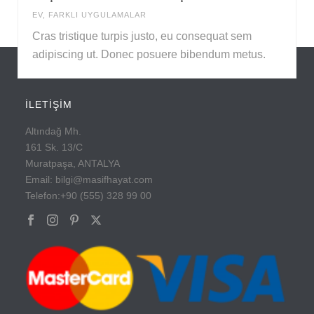
EV
,
FARKLI UYGULAMALAR
Cras tristique turpis justo, eu consequat sem
adipiscing ut. Donec posuere bibendum metus.
İLETİŞİM
Altındağ Mh.
161 Sk. 13/C
Muratpaşa, ANTALYA
Email: bilgi@masifhayat.com
Telefon:+90 (555) 328 99 00