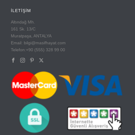
İLETİŞİM
Altındağ Mh.
161 Sk. 13/C
Muratpaşa, ANTALYA
Email: bilgi@masifhayat.com
Telefon:+90 (555) 328 99 00