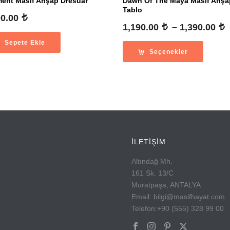
ment Masif Ahşap Dresuar
Dawn Of The Maya Masif Ahşa
Tablo
00.00
1,190.00
–
1,390.00
a
Sepete Ekle
Seçenekler
-
İLETİŞİM
Altındağ Mh.
161 Sk. 13/C
Muratpaşa, ANTALYA
Email: bilgi@masifhayat.com
Telefon:+90 (555) 328 99 00