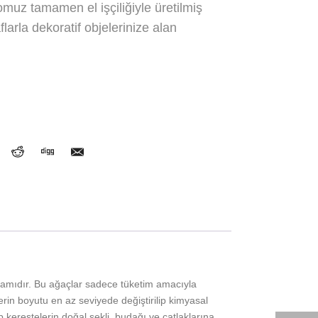
omuz tamamen el işçiliğiyle üretilmiş
larla dekoratif objelerinize alan
çamıdır. Bu ağaçlar sadece tüketim amacıyla
rin boyutu en az seviyede değiştirilip kimyasal
erestelerin doğal şekli, budağı ve çatlaklarına