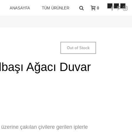
0
ANASAYFA
TÜM ÜRÜNLER
Out of Stock
ılbaşı Ağacı Duvar
zerine çakılan çivilere gerilen iplerle