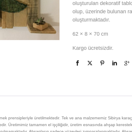
oluşturulan dekoratif tabl
olup, üzerinde bulunan raf
oluşturmaktadır.
62 × 8 × 70 cm
Kargo ücretsizdir.
mek prensipleriyle üretilmektedir. Tek ve ana malzememiz Sibirya kara
ir. Üretimimiz tamamen el işçiliğidir, üretim esnasında ahşap kerestele
ılmamaktadır. Ahşapların sadece yüzeyleri zımparalanmaktadır. Ahşap k