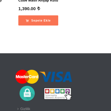
p
Cube Masif Ahşap Kutu
1,390.00
Fiyat
ralığı:
Sepete Ekle
1,190.00
1,390.00
Gizlilik