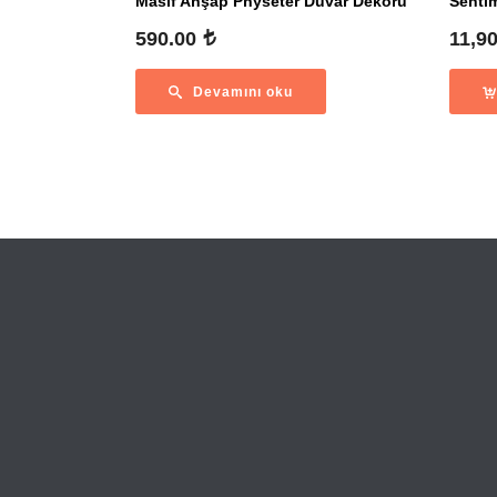
Masif Ahşap Physeter Duvar Dekoru
Senti
590.00
11,9
Devamını oku