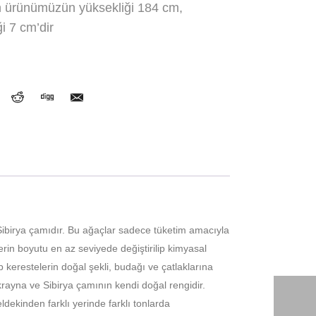
lan ürünümüzün yüksekliği 184 cm,
ği 7 cm’dir
ibirya çamıdır. Bu ağaçlar sadece tüketim amacıyla
rin boyutu en az seviyede değiştirilip kimyasal
erestelerin doğal şekli, budağı ve çatlaklarına
yna ve Sibirya çamının kendi doğal rengidir.
dekinden farklı yerinde farklı tonlarda