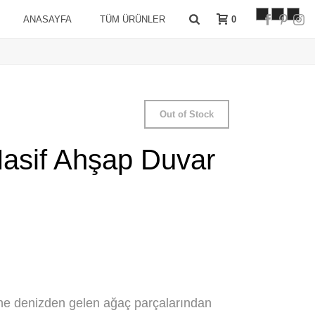
0
ANASAYFA
TÜM ÜRÜNLER
Out of Stock
asif Ahşap Duvar
ne denizden gelen ağaç parçalarından