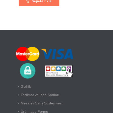
Sepete Ekle
Gizlilik
Teslimat ve İade Şartları
Mesafeli Satış Sözleşmesi
Ürün İade Formu