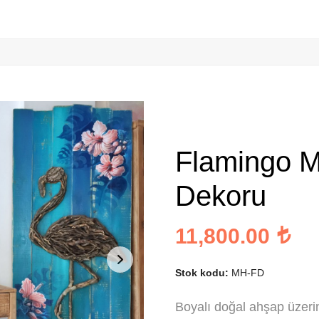
Flamingo M
Dekoru
11,800.00
Stok kodu:
MH-FD
Boyalı doğal ahşap üzeri