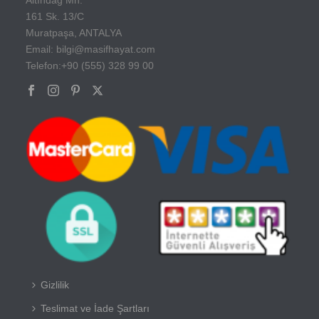
161 Sk. 13/C
Muratpaşa, ANTALYA
Email: bilgi@masifhayat.com
Telefon:+90 (555) 328 99 00
Gizlilik
Teslimat ve İade Şartları