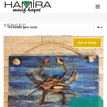
YENGEÇ
HOME
/
MAĞAZA
/
YENGEÇ
Out of Stock