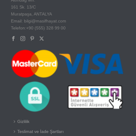
161 Sk. 13/C
Muratpaşa, ANTALYA
Email: bilgi@masifhayat.com
Telefon:+90 (555) 328 99 00
Gizlilik
Teslimat ve İade Şartları