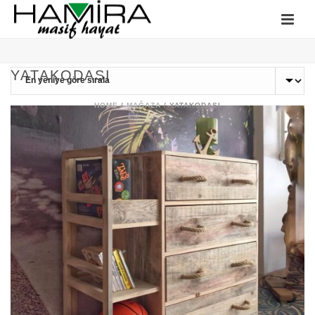
YATAKODASI
HOME
/
MAĞAZA
/
YATAKODASI