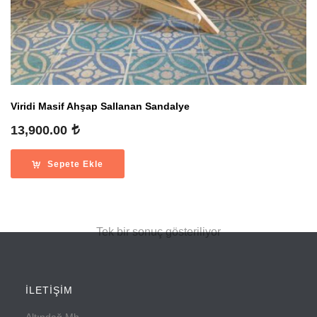
Viridi Masif Ahşap Sallanan Sandalye
13,900.00
Sepete Ekle
Tek bir sonuç gösteriliyor
İLETİŞİM
Altındağ Mh.