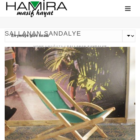
SALLANAN SANDALYE
HOME
/
MAĞAZA
/
SALLANAN SANDALYE