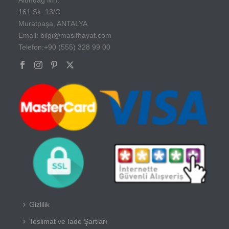
161 Sk. 13/C
Muratpaşa, ANTALYA
Email: bilgi@masifhayat.com
Telefon:+90 (555) 328 99 00
Gizlilik
Teslimat ve İade Şartları