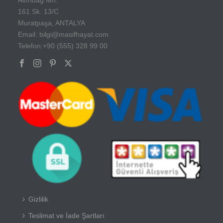
161 Sk. 13/C
Muratpaşa, ANTALYA
Email: bilgi@masifhayat.com
Telefon:+90 (555) 328 99 00
Gizlilik
Teslimat ve İade Şartları