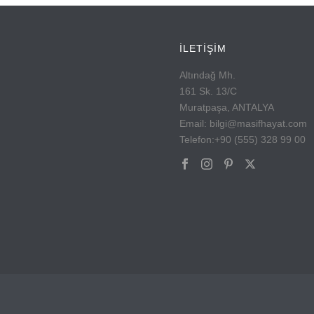
İLETİŞİM
Altındağ Mh.
161 Sk. 13/C
Muratpaşa, ANTALYA
Email: bilgi@masifhayat.com
Telefon:+90 (555) 328 99 00