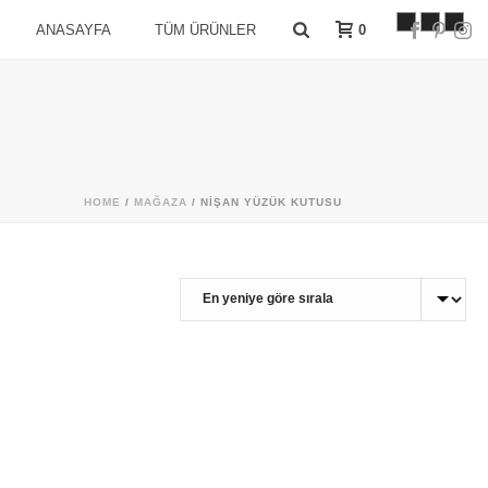
0
ANASAYFA
TÜM ÜRÜNLER
HOME
/
MAĞAZA
/
NIŞAN YÜZÜK KUTUSU