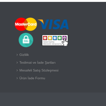
Gizlilik
Teslimat ve İade Şartları
Mesafeli Satış Sözleşmesi
Ürün İade Formu