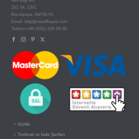
161 Sk. 13/C
Muratpaşa, ANTALYA
Email: bilgi@masifhayat.com
Telefon:+90 (555) 328 99 00
Gizlilik
Teslimat ve İade Şartları