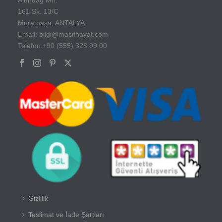
161 Sk. 13/C
Muratpaşa, ANTALYA
Email: bilgi@masifhayat.com
Telefon:+90 (555) 328 99 00
Gizlilik
Teslimat ve İade Şartları