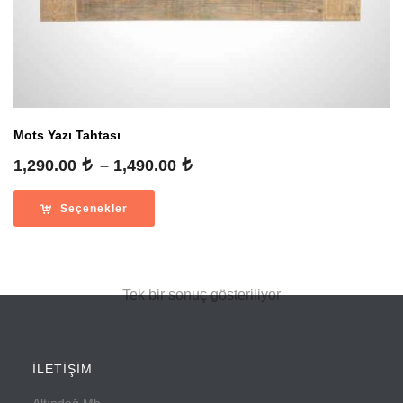
Mots Yazı Tahtası
Fiyat
1,290.00
–
1,490.00
aralığı:
1,290.00
Seçenekler
-
1,490.00
Tek bir sonuç gösteriliyor
İLETİŞİM
Altındağ Mh.