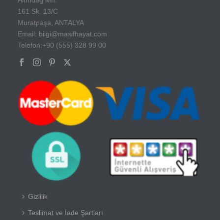
161 Sk. 13/C
Muratpaşa, ANTALYA
Email: bilgi@masifhayat.com
Telefon:+90 (555) 328 99 00
Gizlilik
Teslimat ve İade Şartları