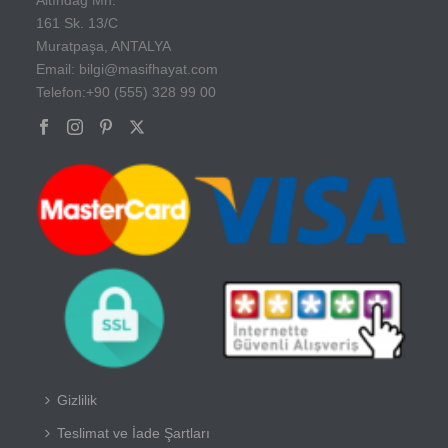
161 Sk. 13/C
Muratpaşa, ANTALYA
Email: bilgi@masifhayat.com
Telefon:+90 (555) 328 99 00
Gizlilik
Teslimat ve İade Şartları