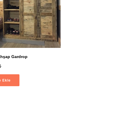
Ahşap Gardrop
e Ekle