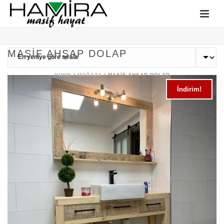
MASIF AHŞAP DOLAP
HOME
/
MAĞAZA
/
MASIF AHŞAP DOLAP
İndirim!