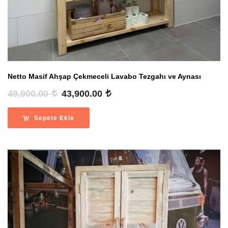
Netto Masif Ahşap Çekmeceli Lavabo Tezgahı ve Aynası
Orijinal
Şu
49,900.00
43,900.00
fiyat:
andaki
49,900.00 .
fiyat:
Sepete Ekle
43,900.00 .