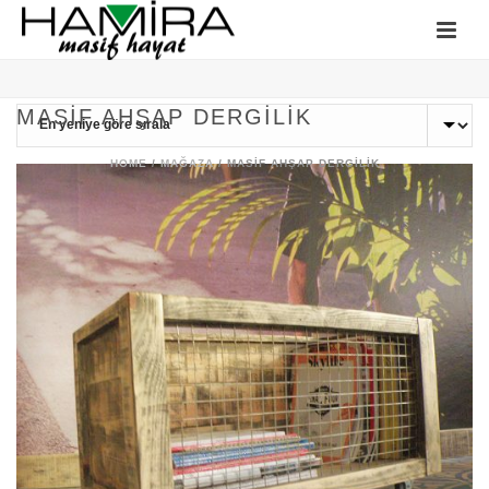
MASIF AHŞAP DERGILIK
HOME
/
MAĞAZA
/
MASIF AHŞAP DERGILIK