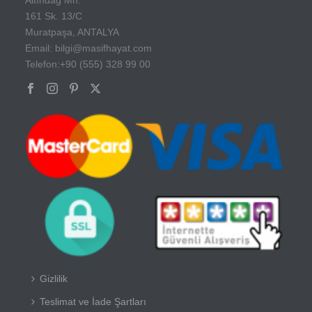
161 Sk. 13/C
Muratpaşa, ANTALYA
Email: bilgi@masifhayat.com
Telefon:+90 (555) 328 99 00
Gizlilik
Teslimat ve İade Şartları