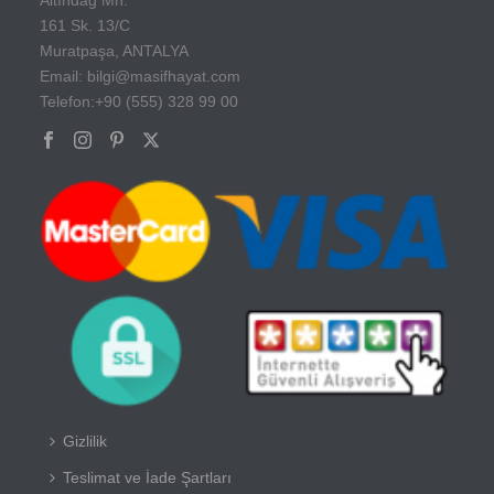
161 Sk. 13/C
Muratpaşa, ANTALYA
Email: bilgi@masifhayat.com
Telefon:+90 (555) 328 99 00
Gizlilik
Teslimat ve İade Şartları