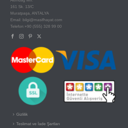
161 Sk. 13/C
Muratpaşa, ANTALYA
Email: bilgi@masifhayat.com
Telefon:+90 (555) 328 99 00
Gizlilik
Teslimat ve İade Şartları