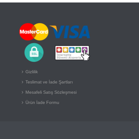
Gizlilik
Teslimat ve İade Şartları
Mesafeli Satış Sözleşmesi
Ürün İade Formu