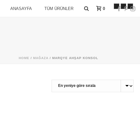
0
ANASAYFA
TÜM ÜRÜNLER
HOME
/
MAĞAZA
/
MARQYE AHŞAP KONSOL