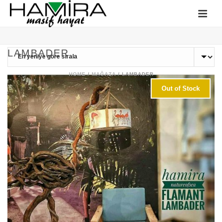
LAMBADER
HOME
/
MAĞAZA
/
LAMBADER
Out of Stock