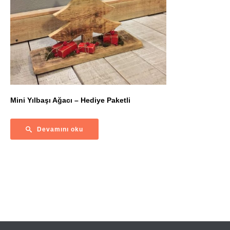
Mini Yılbaşı Ağacı – Hediye Paketli
Devamını oku