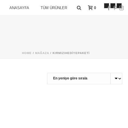
0
ANASAYFA
TÜM ÜRÜNLER
HOME
/
MAĞAZA
/
KIRMIZIHEDIYEPAKETI