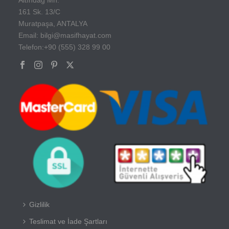
161 Sk. 13/C
Muratpaşa, ANTALYA
Email: bilgi@masifhayat.com
Telefon:+90 (555) 328 99 00
Gizlilik
Teslimat ve İade Şartları