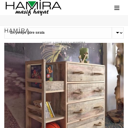
HAMIRA
HOME
/
MAĞAZA
/
HAMIRA