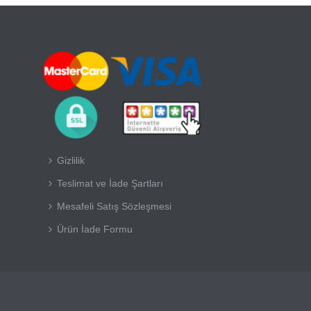
Gizlilik
Teslimat ve İade Şartları
Mesafeli Satış Sözleşmesi
Ürün İade Formu