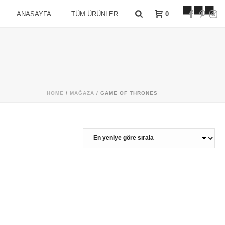
0
ANASAYFA
TÜM ÜRÜNLER
HOME
/
MAĞAZA
/
GAME OF THRONES