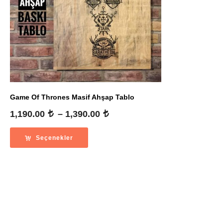
Game Of Thrones Masif Ahşap Tablo
Fiyat
1,190.00
–
1,390.00
aralığı:
1,190.00
Seçenekler
-
1,390.00