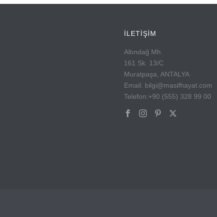
İLETİŞİM
Altındağ Mh.
161 Sk. 13/C
Muratpaşa, ANTALYA
Email: bilgi@masifhayat.com
Telefon:+90 (555) 328 99 00