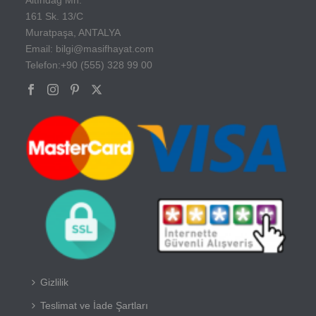
161 Sk. 13/C
Muratpaşa, ANTALYA
Email: bilgi@masifhayat.com
Telefon:+90 (555) 328 99 00
Gizlilik
Teslimat ve İade Şartları