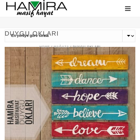
DUYGU OKLARI
HOME
/
MAĞAZA
/
DUYGU OKLARI