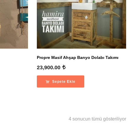
Propre Masif Ahşap Banyo Dolabı Takımı
23,900.00
Sepete Ekle
En
4 sonucun tümü gösteriliyor
ye