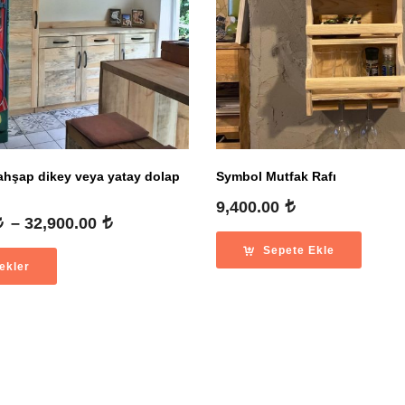
ahşap dikey veya yatay dolap
Symbol Mutfak Rafı
9,400.00
Fiyat
–
32,900.00
aralığı:
Sepete Ekle
24,900.00
ekler
-
32,900.00