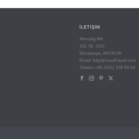
İLETİŞİM
Altındağ Mh.
161 Sk. 13/C
Muratpaşa, ANTALYA
Email: bilgi@masifhayat.com
Telefon:+90 (555) 328 99 00