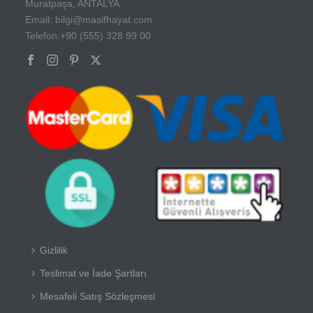
Muratpaşa, ANTALYA
Email: bilgi@masifhayat.com
Telefon:+90 (555) 328 99 00
Gizlilik
Teslimat ve İade Şartları
Mesafeli Satış Sözleşmesi