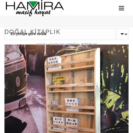
DOĞAL KITAPLIK
HOME
/
MAĞAZA
/
DOĞAL KITAPLIK