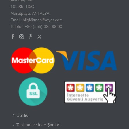
161 Sk. 13/C
Muratpaşa, ANTALYA
Email: bilgi@masifhayat.com
Telefon:+90 (555) 328 99 00
Gizlilik
Teslimat ve İade Şartları