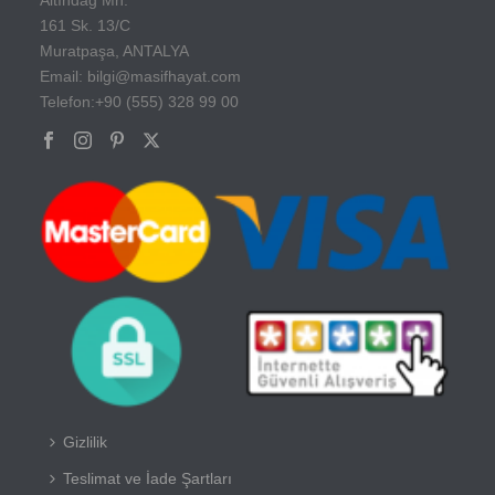
161 Sk. 13/C
Muratpaşa, ANTALYA
Email: bilgi@masifhayat.com
Telefon:+90 (555) 328 99 00
Gizlilik
Teslimat ve İade Şartları