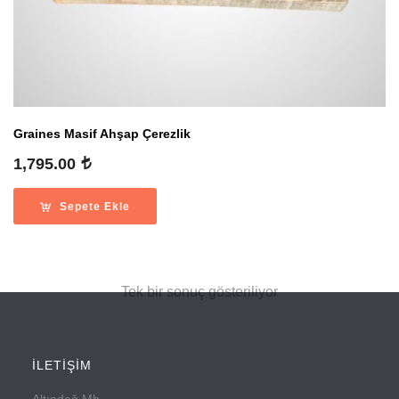
Graines Masif Ahşap Çerezlik
1,795.00
Sepete Ekle
Tek bir sonuç gösteriliyor
İLETİŞİM
Altındağ Mh.