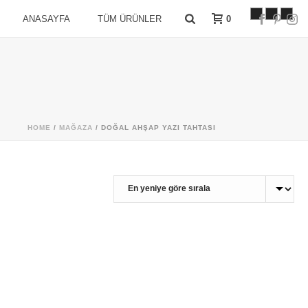
0
ANASAYFA
TÜM ÜRÜNLER
HOME
/
MAĞAZA
/
DOĞAL AHŞAP YAZI TAHTASI