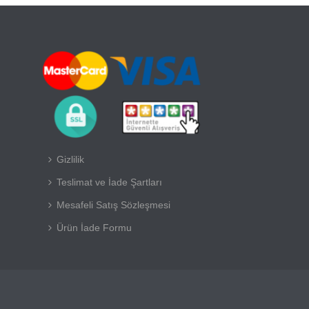
Gizlilik
Teslimat ve İade Şartları
Mesafeli Satış Sözleşmesi
Ürün İade Formu