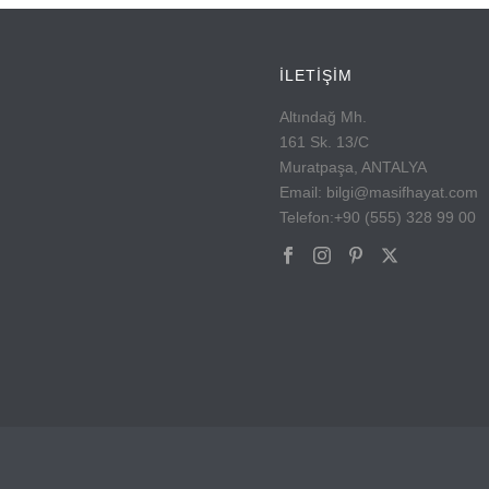
İLETİŞİM
Altındağ Mh.
161 Sk. 13/C
Muratpaşa, ANTALYA
Email: bilgi@masifhayat.com
Telefon:+90 (555) 328 99 00