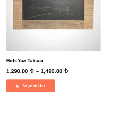
Mots Yazı Tahtası
Fiyat
1,290.00
–
1,490.00
aralığı:
1,290.00
Seçenekler
-
1,490.00