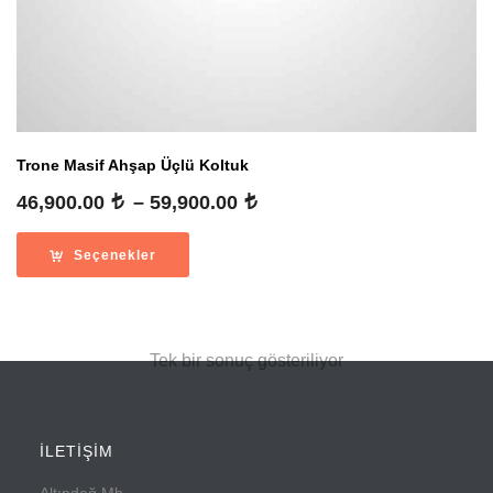
Trone Masif Ahşap Üçlü Koltuk
Fiyat
46,900.00
–
59,900.00
aralığı:
46,900.00
Seçenekler
-
59,900.00
Tek bir sonuç gösteriliyor
İLETİŞİM
Altındağ Mh.