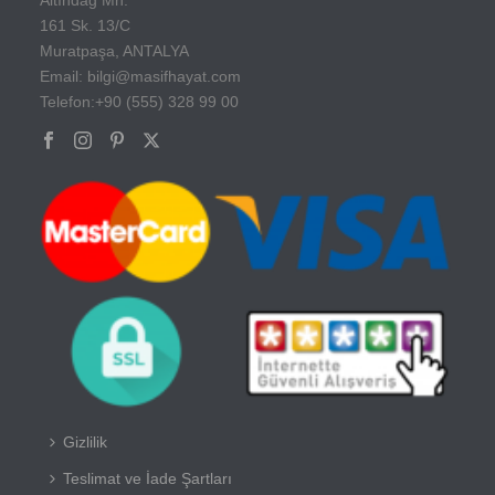
161 Sk. 13/C
Muratpaşa, ANTALYA
Email: bilgi@masifhayat.com
Telefon:+90 (555) 328 99 00
Gizlilik
Teslimat ve İade Şartları