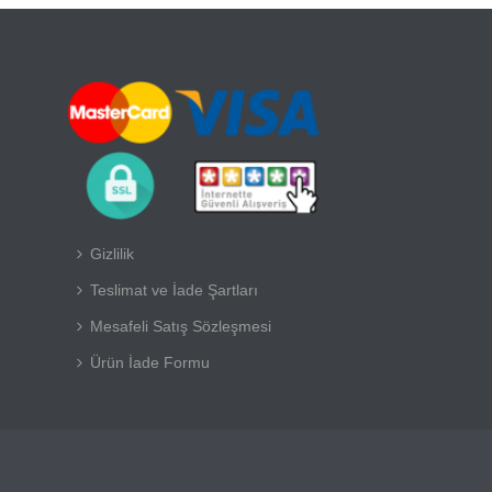
Gizlilik
Teslimat ve İade Şartları
Mesafeli Satış Sözleşmesi
Ürün İade Formu