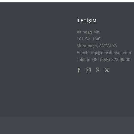
İLETİŞİM
Altındağ Mh.
161 Sk. 13/C
Muratpaşa, ANTALYA
Email: bilgi@masifhayat.com
Telefon:+90 (555) 328 99 00