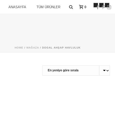
0
ANASAYFA
TÜM ÜRÜNLER
HOME
/
MAĞAZA
/
DOGAL AHŞAP HAVLULUK