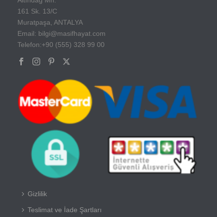
161 Sk. 13/C
Muratpaşa, ANTALYA
Email: bilgi@masifhayat.com
Telefon:+90 (555) 328 99 00
Gizlilik
Teslimat ve İade Şartları