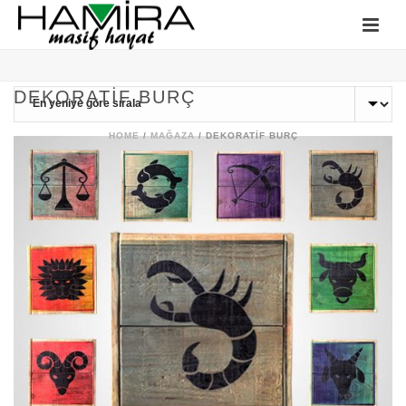
DEKORATIF BURÇ
HOME
/
MAĞAZA
/
DEKORATIF BURÇ