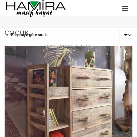
ÇOCUK
HOME
/
MAĞAZA
/
ÇOCUK