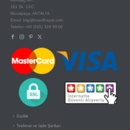
161 Sk. 13/C
Muratpaşa, ANTALYA
Email: bilgi@masifhayat.com
Telefon:+90 (555) 328 99 00
Gizlilik
Teslimat ve İade Şartları