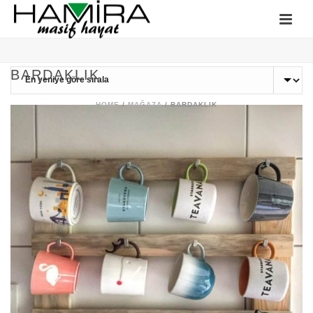
BARDAKLIK
HOME
/
MAĞAZA
/
BARDAKLIK