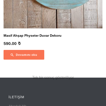
Masif Ahşap Physeter Duvar Dekoru
590.00
Devamını oku
Tek bir sonuç gösteriliyor
İLETİŞİM
Altındağ Mh.