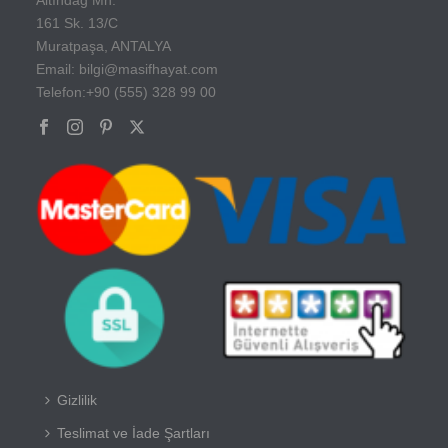
161 Sk. 13/C
Muratpaşa, ANTALYA
Email: bilgi@masifhayat.com
Telefon:+90 (555) 328 99 00
Gizlilik
Teslimat ve İade Şartları