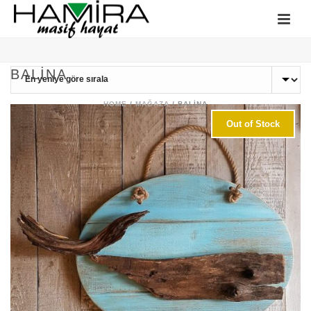
BALINA
HOME
/
MAĞAZA
/
BALINA
Out of Stock